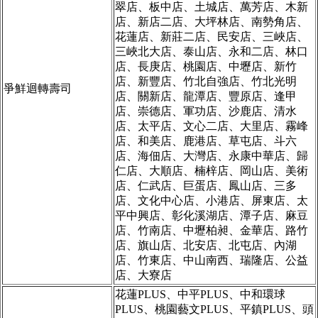
翠店、板中店、土城店、萬芳店、木新
店、新店二店、大坪林店、南勢角店、
花蓮店、新莊二店、民安店、三峽店、
三峽北大店、泰山店、永和二店、林口
店、長庚店、桃園店、中壢店、新竹
店、新豐店、竹北自強店、竹北光明
爭鮮迴轉壽司
店、關新店、龍潭店、豐原店、逢甲
店、崇德店、軍功店、沙鹿店、清水
店、太平店、文心二店、大里店、霧峰
店、和美店、鹿港店、草屯店、斗六
店、海佃店、大灣店、永康中華店、歸
仁店、大順店、楠梓店、岡山店、美術
店、仁武店、巨蛋店、鳳山店、三多
店、文化中心店、小港店、屏東店、太
平中興店、彰化溪湖店、潭子店、麻豆
店、竹南店、中壢柏昶、金華店、路竹
店、旗山店、北安店、北屯店、內湖
店、竹東店、中山南西、瑞隆店、公益
店、大寮店
花蓮PLUS、中平PLUS、中和環球
PLUS、桃園藝文PLUS、平鎮PLUS、頭