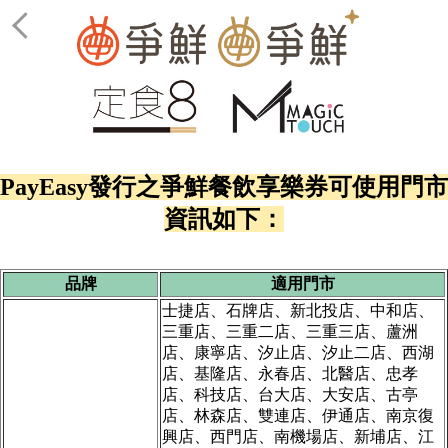
PayEasy發行之爭鮮餐飲享樂券可使用門市
資訊如下：
品牌
適用門市
士捷店、石牌店、新北投店、中和店、
三重店、三重二店、三重三店、蘆洲
店、康寧店、汐止店、汐止二店、西湖
店、基隆店、永春店、北醫店、忠孝
店、科技店、台大店、大安店、古亭
店、林森店、雙連店、伊通店、南京復
興店、西門店、南機場店、新埔店、江