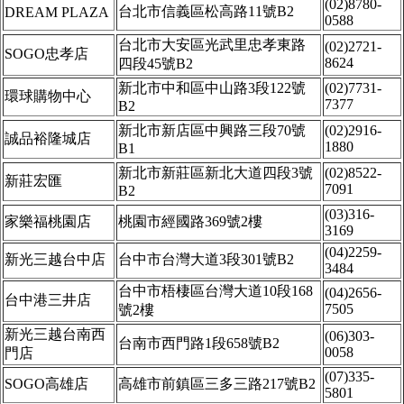
(02)8780-
台北市信義區松高路11號B2
DREAM PLAZA
0588
台北市大安區光武里忠孝東路
(02)2721-
SOGO忠孝店
8624
四段45號B2
新北市中和區中山路3段122號
(02)7731-
環球購物中心
7377
B2
新北市新店區中興路三段70號
(02)2916-
誠品裕隆城店
1880
B1
新北市新莊區新北大道四段3號
(02)8522-
新莊宏匯
7091
B2
(03)316-
家樂福桃園店
桃園市經國路369號2樓
3169
(04)2259-
新光三越台中店
台中市台灣大道3段301號B2
3484
台中市梧棲區台灣大道10段168
(04)2656-
台中港三井店
7505
號2樓
新光三越台南西
(06)303-
台南市西門路1段658號B2
0058
門店
(07)335-
SOGO高雄店
高雄市前鎮區三多三路217號B2
5801