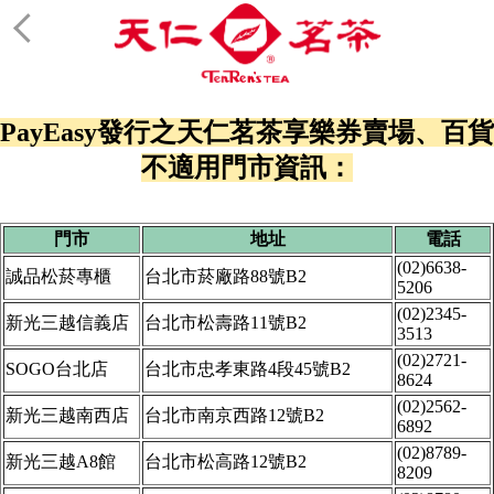
PayEasy發行之天仁茗茶享樂券賣場、百貨
不適用門市資訊：
門市
地址
電話
(02)6638-
誠品松菸專櫃
台北市菸廠路88號B2
5206
(02)2345-
新光三越信義店
台北市松壽路11號B2
3513
(02)2721-
SOGO台北店
台北市忠孝東路4段45號B2
8624
(02)2562-
新光三越南西店
台北市南京西路12號B2
6892
(02)8789-
新光三越A8館
台北市松高路12號B2
8209