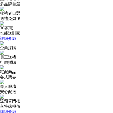
多品牌自選
收禮者自選
送禮免煩惱
3C家電
也能送到家
詳細介紹
企業採購
員工送禮
行銷採購
宅配商品
各式票券
專人服務
安心配送
達預算門檻
享特殊報價
詳細介紹