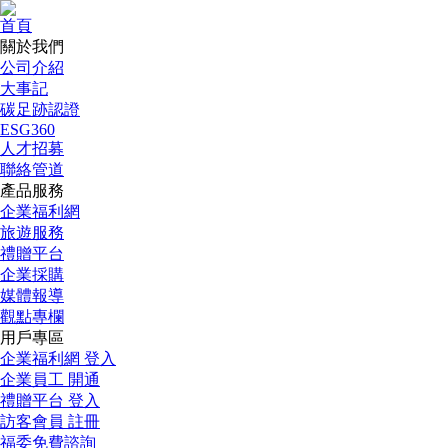
首頁
關於我們
公司介紹
大事記
碳足跡認證
ESG360
人才招募
聯絡管道
產品服務
企業福利網
旅遊服務
禮贈平台
企業採購
媒體報導
觀點專欄
用戶專區
企業福利網 登入
企業員工 開通
禮贈平台 登入
訪客會員 註冊
福委免費諮詢