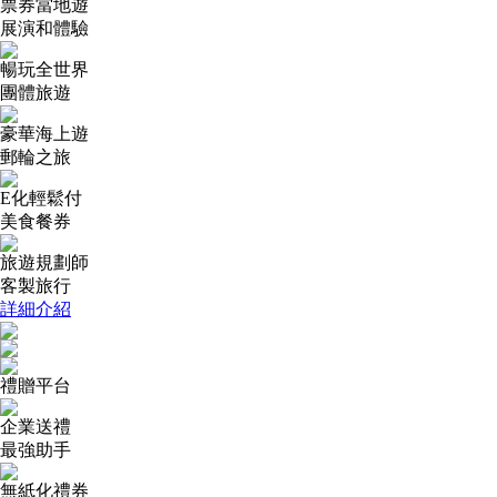
票券當地遊
展演和體驗
暢玩全世界
團體旅遊
豪華海上遊
郵輪之旅
E化輕鬆付
美食餐券
旅遊規劃師
客製旅行
詳細介紹
禮贈平台
企業送禮
最強助手
無紙化禮券