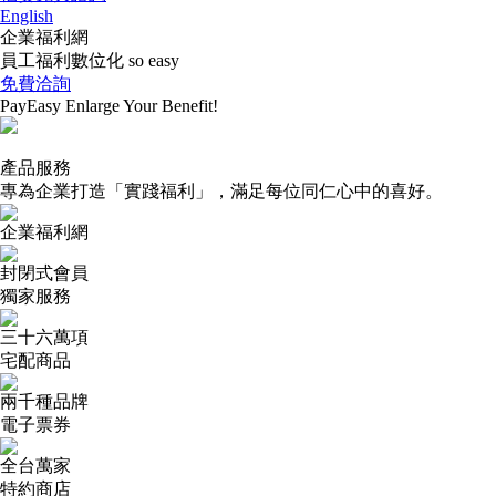
English
企業福利網
員工福利數位化 so easy
免費洽詢
PayEasy
Enlarge
Your
Benefit!
產品服務
專為企業打造「實踐福利」，
滿足每位同仁心中的喜好。
企業福利網
封閉式會員
獨家服務
三十六萬項
宅配商品
兩千種品牌
電子票券
全台萬家
特約商店