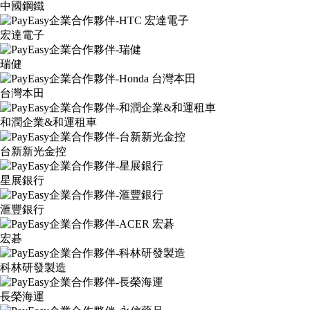
中國鋼鐵
宏達電子
瑞健
台灣本田
和潤企業&和運租車
台新新光金控
星展銀行
滙豐銀行
宏碁
科林研發製造
長榮海運