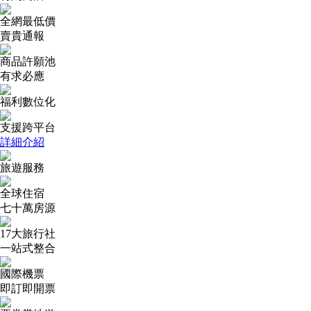
全網最低價
賣貴通報
商品許願池
有求必應
福利數位化
支援跨平台
詳細介紹
旅遊服務
全球住宿
七十萬房源
17大旅行社
一站式整合
國際機票
即訂即開票