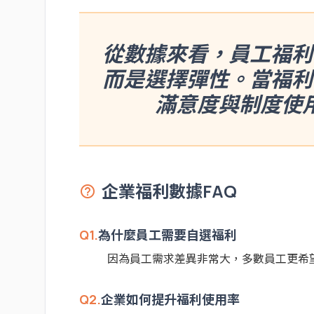
從數據來看，員工福利
而是選擇彈性。當福利
滿意度與制度使
企業福利數據FAQ
help_outline
Q1.
為什麼員工需要自選福利
因為員工需求差異非常大，多數員工更希
Q2.
企業如何提升福利使用率