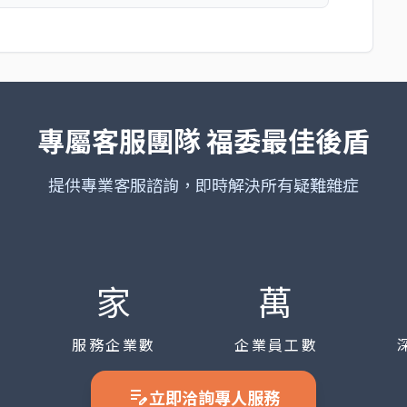
專屬客服團隊
福委最佳後盾
提供專業客服諮詢，即時解決所有疑難雜症
家
萬
服務企業數
企業員工數
edit_note
立即洽詢專人服務