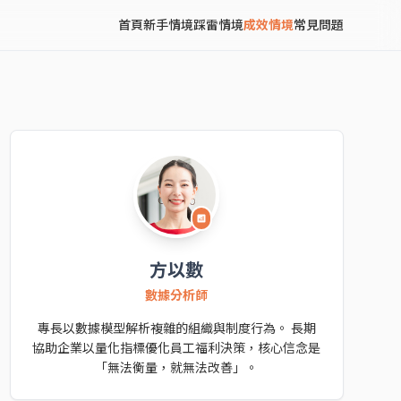
首頁
新手情境
踩雷情境
成效情境
常見問題
analytics
方以數
數據分析師
專長以數據模型解析複雜的組織與制度行為。 長期
協助企業以量化指標優化員工福利決策，核心信念是
「無法衡量，就無法改善」。