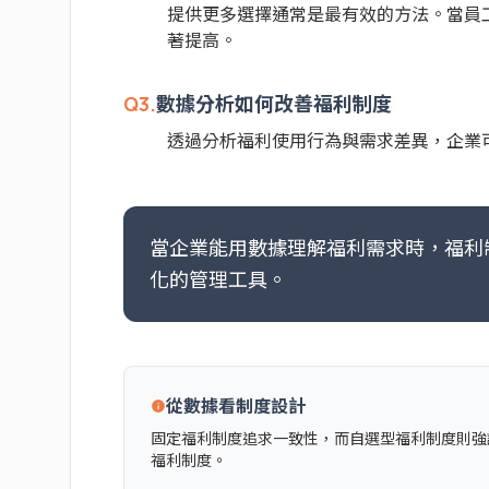
提供更多選擇通常是最有效的方法。當員
著提高。
Q3.
數據分析如何改善福利制度
透過分析福利使用行為與需求差異，企業
當企業能用數據理解福利需求時，福利
化的管理工具。
從數據看制度設計
info
固定福利制度追求一致性，而自選型福利制度則強
福利制度。