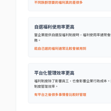
不同族群想要的福利真的差很多
自選福利使用率更高
當企業提供自選型福利制度時，福利使用率通常會
務。
能自己選的福利通常比較會被用到
平台化管理效率更高
福利制度除了影響員工，也會影響企業行政成本。
制度管理效率。
有平台之後很多事情會比較好管理