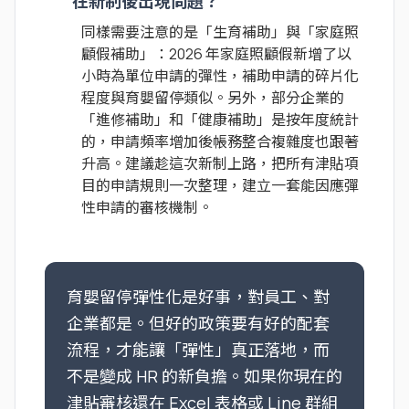
在新制後出現問題？
同樣需要注意的是「生育補助」與「家庭照
顧假補助」：2026 年家庭照顧假新增了以
小時為單位申請的彈性，補助申請的碎片化
程度與育嬰留停類似。另外，部分企業的
「進修補助」和「健康補助」是按年度統計
的，申請頻率增加後帳務整合複雜度也跟著
升高。建議趁這次新制上路，把所有津貼項
目的申請規則一次整理，建立一套能因應彈
性申請的審核機制。
育嬰留停彈性化是好事，對員工、對
企業都是。但好的政策要有好的配套
流程，才能讓「彈性」真正落地，而
不是變成 HR 的新負擔。如果你現在的
津貼審核還在 Excel 表格或 Line 群組