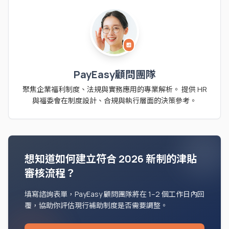
analytics
PayEasy顧問團隊
聚焦企業福利制度、法規與實務應用的專業解析。 提供 HR
與福委會在制度設計、合規與執行層面的決策參考。
想知道如何建立符合 2026 新制的津貼
審核流程？
填寫諮詢表單，PayEasy 顧問團隊將在 1–2 個工作日內回
覆，協助你評估現行補助制度是否需要調整。