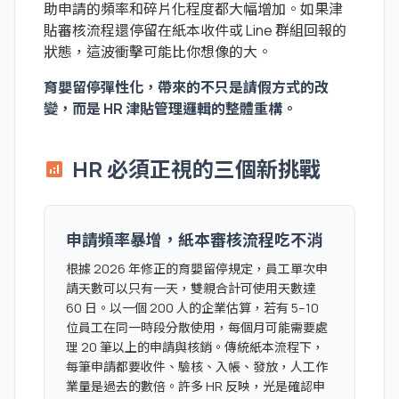
助申請的頻率和碎片化程度都大幅增加。如果津
貼審核流程還停留在紙本收件或 Line 群組回報的
狀態，這波衝擊可能比你想像的大。
育嬰留停彈性化，帶來的不只是請假方式的改
變，而是 HR 津貼管理邏輯的整體重構。
HR 必須正視的三個新挑戰
analytics
申請頻率暴增，紙本審核流程吃不消
根據 2026 年修正的育嬰留停規定，員工單次申
請天數可以只有一天，雙親合計可使用天數達
60 日。以一個 200 人的企業估算，若有 5–10
位員工在同一時段分散使用，每個月可能需要處
理 20 筆以上的申請與核銷。傳統紙本流程下，
每筆申請都要收件、驗核、入帳、發放，人工作
業量是過去的數倍。許多 HR 反映，光是確認申