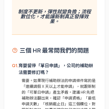
制度不更新，彈性就變負擔；流程
數位化，才能讓新制真正發揮效
果。
三個 HR 最常問我們的問題
help_outline
Q1.
育嬰留停「單日申請」，公司的補助辦
法需要修訂嗎？
需要。如果現行補助辦法的申請條件寫的是
「連續請假 X 天以上才能申請」，就跟新制
的「可單日申請」產生矛盾。建議 HR 先把
補助辦法翻出來，確認「申請資格」「最低
申請天數」「核銷截止日」這三個欄位，對