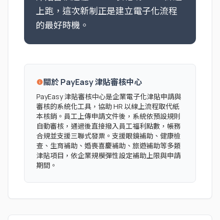
上跑，這次新制正是建立電子化流程
的最好時機。
關於 PayEasy 津貼審核中心
info
PayEasy 津貼審核中心是企業電子化津貼申請與
審核的系統化工具，協助 HR 以線上流程取代紙
本核銷。員工上傳申請文件後，系統依預設規則
自動審核，通過後直接撥入員工福利點數，帳務
合規並支援三聯式發票。支援眼鏡補助、健康檢
查、生育補助、婚喪喜慶補助、旅遊補助等多類
津貼項目，依企業規模彈性設定補助上限與申請
期間。