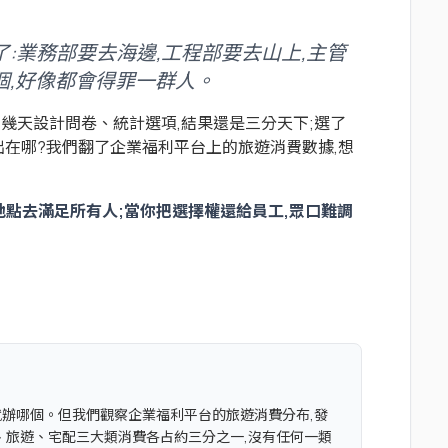
:業務部要去海邊,工程部要去山上,主管
個,好像都會得罪一群人。
幾天設計問卷、統計選項,結果還是三分天下;選了
出在哪?我們翻了企業福利平台上的旅遊消費數據,想
地點去滿足所有人;當你把選擇權還給員工,眾口難調
就辦哪個。但我們觀察企業福利平台的旅遊消費分布,發
、旅遊、宅配三大類消費各占約三分之一,沒有任何一類