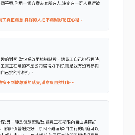
個答案,你用一個方案去套所有人,注定有一群人覺得被
員工真正滿意,其餘的人把不滿默默記在心裡。
趣的對照:當企業改用旅遊點數、讓員工自己挑行程時,
員工真正在意的不是公司選得好不好,而是我有沒有參與
個自己挑的小旅行。
也換不到被尊重的感覺,滿意度自然打折。
程;另一種是發旅遊點數,讓員工在期限內自由選擇訂
與回饋評價普遍更好。原因不難理解:自由行的家庭可以