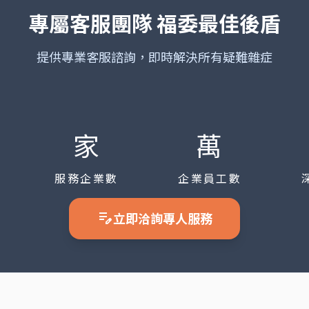
專屬客服團隊
福委最佳後盾
提供專業客服諮詢，即時解決所有疑難雜症
家
萬
服務企業數
企業員工數
edit_note
立即洽詢專人服務