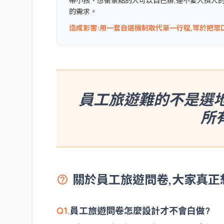
帶小孩、想衝景點的人可以自己排,連不愛人擠人
的需求。
造成影響:用一套自選機制取代單一行程,等於把眾
員工旅遊難的不是選地
所
關於員工旅遊問卷,大家真正
help_outline
Q1.
員工旅遊問卷怎麼設計才不會白做?