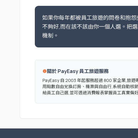
如果你每年都被員工旅遊的問卷和抱怨夾
不夠好,而在該不該由你一個人選。把選
機制。
關於 PayEasy 員工旅遊服務
info
PayEasy 自 2003 年起服務超過 800 家
用點數自由兌換訂房、機票與自由行,系統自動核
給員工自己選,並可透過消費報表掌握員工真實偏