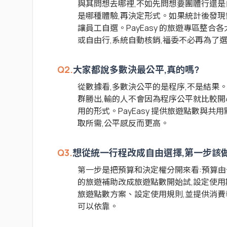
與其問想去哪裡,不如先問想要團體行還
是哪種體驗,再決定形式。如果統計後發現
讓員工自選。PayEasy 的旅遊專區整
或自由行,系統自動核銷,福委不必再為了
Q2.
大家都說多數決最公平,真的嗎?
從數據看,多數決公平的是程序,不是結果
群勝出,輸的人不會因為程序公平就比較開
用的形式。PayEasy 提供旅遊點數與
取所需,公平感反而更高。
Q3.
想從統一行程改成自由選擇,第一步該
第一步是把預算和決定權分開來看:預算由
的旅遊補助改成旅遊點數開始試,設定使用期
旅遊點數方案、設定使用規則,並提供消費
可以依靠。