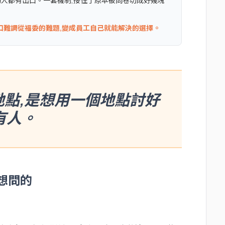
的人都有出口。一套機制,接住了原本被問卷切成好幾塊
口難調從福委的難題,變成員工自己就能解決的選擇。
點,是想用一個地點討好
有人。
想問的