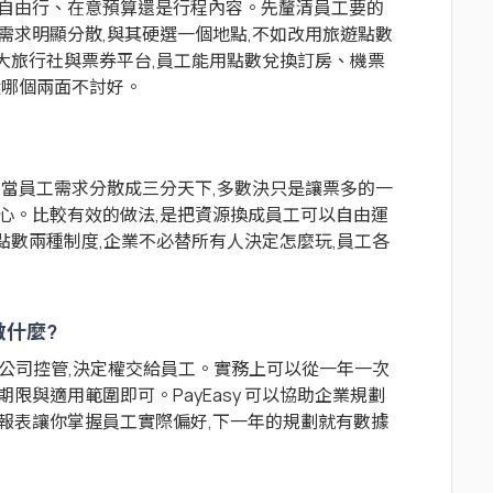
是自由行、在意預算還是行程內容。先釐清員工要的
需求明顯分散,與其硬選一個地點,不如改用旅遊點數
合各大旅行社與票券平台,員工能用點數兌換訂房、機票
選哪個兩面不討好。
。當員工需求分散成三分天下,多數決只是讓票多的一
心。比較有效的做法,是把資源換成員工可以自由運
共用點數兩種制度,企業不必替所有人決定怎麼玩,員工各
做什麼?
公司控管,決定權交給員工。實務上可以從一年一次
限與適用範圍即可。PayEasy 可以協助企業規劃
報表讓你掌握員工實際偏好,下一年的規劃就有數據