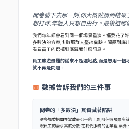
問卷發下去那一刻,你大概就猜到結果了
想打球,年輕人只想自由行。最後選哪
我們每年都會看到同一個場景重演。福委花了好
多數決的方案,少數那群人整趟臭臉。問題到底
看看員工的選擇到底藏著什麼訊息。
員工旅遊最難的從來不是選地點,而是想用一個
就不再是問題。
數據告訴我們的三件事
analytics
問卷的「多數決」其實藏著陷阱
很多福委把問卷當成最公平的工具,哪個選項票多
現員工的需求高度分散:在我們服務的企業裡,票券