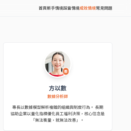
首頁
新手情境
踩雷情境
成效情境
常見問題
analytics
方以數
數據分析師
專長以數據模型解析複雜的組織與制度行為。 長期
協助企業以量化指標優化員工福利決策，核心信念是
「無法衡量，就無法改善」。