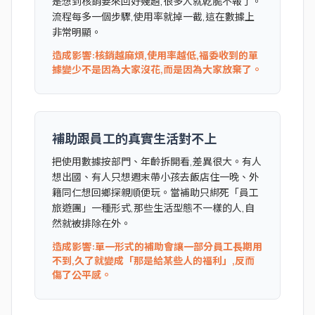
是想到核銷要來回好幾趟,很多人就乾脆不報了。
流程每多一個步驟,使用率就掉一截,這在數據上
非常明顯。
造成影響:核銷越麻煩,使用率越低,福委收到的單
據變少不是因為大家沒花,而是因為大家放棄了。
補助跟員工的真實生活對不上
把使用數據按部門、年齡拆開看,差異很大。有人
想出國、有人只想週末帶小孩去飯店住一晚、外
籍同仁想回鄉探親順便玩。當補助只綁死「員工
旅遊團」一種形式,那些生活型態不一樣的人,自
然就被排除在外。
造成影響:單一形式的補助會讓一部分員工長期用
不到,久了就變成「那是給某些人的福利」,反而
傷了公平感。