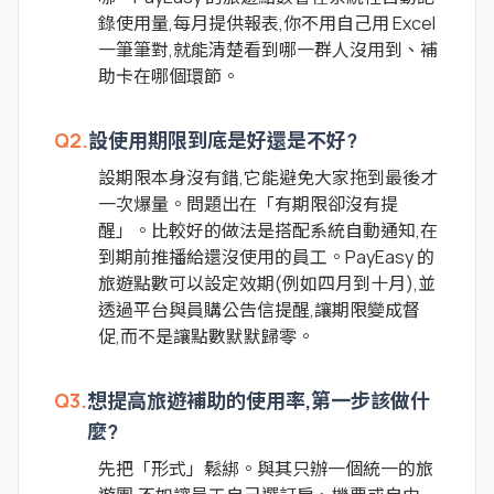
錄使用量,每月提供報表,你不用自己用 Excel
一筆筆對,就能清楚看到哪一群人沒用到、補
助卡在哪個環節。
Q2.
設使用期限到底是好還是不好?
設期限本身沒有錯,它能避免大家拖到最後才
一次爆量。問題出在「有期限卻沒有提
醒」。比較好的做法是搭配系統自動通知,在
到期前推播給還沒使用的員工。PayEasy 的
旅遊點數可以設定效期(例如四月到十月),並
透過平台與員購公告信提醒,讓期限變成督
促,而不是讓點數默默歸零。
Q3.
想提高旅遊補助的使用率,第一步該做什
麼?
先把「形式」鬆綁。與其只辦一個統一的旅