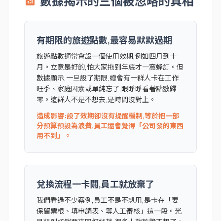
數據揭示的三個被忽略的真相
analytics
有期限的旅遊點數,最容易默默過期
旅遊點數通常會設一個使用效期,例如四月到十
月。立意是好的,怕大家拖到年底才一窩蜂訂。但
數據顯示,一旦設了期限,總會有一群人卡在工作
旺季、家庭因素或單純忘了,眼睜睜看著點數歸
零。這群人不是不想去,是時間沒對上。
造成影響:設了效期卻沒有提醒機制,等於把一部
分預算預設為浪費,員工還會覺得「公司發的東西
用不到」。
兌換流程一卡關,員工就放棄了
我們看過不少案例,員工不是不想用,是卡在「要
保留票根、填申請表、等人工審核」這一段。光