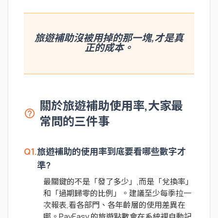
旅遊補助沒被用掉的那一塊,才是真
正的成本。
關於旅遊補助使用率,大家最
help_outline
常問的三件事
Q1.
旅遊補助的使用率到底要看哪些數字才
準?
最關鍵的不是「發了多少」,而是「兌換率」
和「過期歸零的比例」。建議至少每季拉一
次報表,看各部門、各年齡層的使用差異在
哪。PayEasy 的旅遊點數會在系統裡自動記