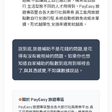
遊團,不如讓員工自己選訂房、機票或自由
行,生活型態不同的人才用得到。PayEasy 旅
遊專區整合各大旅行社與票券,員工能用旅遊
點數自行兌換行程,系統自動核銷免收紙本單
據。形式越彈性,兌換率通常就越高。
說到底,旅遊補助不是花錢的問題,是花
得有沒有被用掉的問題。如果你也想
知道自家補助的點數到底用到哪裡去
了,與其憑感覺,不如讓數據說話。
關於 PayEasy 旅遊專區
info
PayEasy 旅遊專區整合各大旅行社與票券平台,員
工可用旅遊點數或共用點數兌換訂房、機票與自