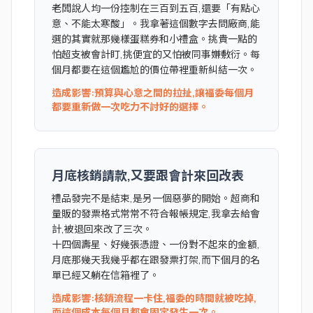
老闆說人均一份控制在三百到五百,還要「有點心
意、不能太寒酸」。我拿著這個數字去問廠商,能
選的其實就那幾樣蛋糕券和小禮盒。挑貴一點的
怕超支被會計盯,挑便宜的又怕被同事嫌敷衍。每
個月都要在這個尷尬的價位帶裡重新糾結一次。
造成影響:預算與心意之間的拉扯,讓福委每個月
都要重新做一次吃力不討好的選擇。
月底核銷請款,又要跟會計來回改表
禮品發完不是結束,是另一個惡夢的開始。超商和
量販的發票格式常常不符合報帳規定,我拿去給會
計,被退回來改了三次。
十四個壽星、好幾張憑證、一份對不起來的金額,
月底那幾天我幾乎都在跟發票打架,而下個月的名
單已經又躺在信箱裡了。
造成影響:核銷流程一卡住,福委的時間就被吃掉,
而這個成本每個月都會固定發生一次。