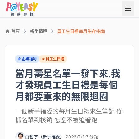
menu
chevron_right
chevron_right
首頁
新手情境
員工生日禮每月生存指南
home
# 企業福利
# 員工生日禮
當月壽星名單一發下來,我
才發現員工生日禮是每個
月都要重來的無限迴圈
一個新手福委的每月生日禮求生筆記:從
抓名單到核銷,怎麼不被追著跑
白哲宇（新手福委）
2026/7/7
7 分鐘