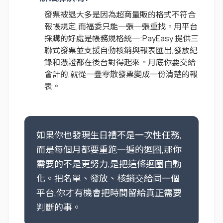
發票被退大多是因為超商量販的格式不符合
報帳規定,而福委只能一張一張重找。用平台
採購的好處是帳務規格統一:PayEasy 提供三
聯式發票並支援自動核銷與報表匯出,發放紀
錄和憑證都在後台對得起來。月底你要交給
會計的,就從一疊零散發票變成一份清楚的報
表。
如果你也發現生日禮不是一次性任務,
而是每個月都要重跑一遍的迴圈,那你
需要的不是更努力,是把這條迴圈自動
化。把名單、發放、核銷交給同一個
平台,你才有機會把時間留給真正需要
判斷的事。