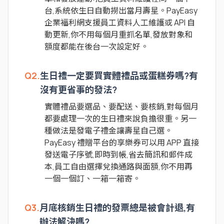
台,系統依生日自動撈出當月壽星。PayEasy
企業福利網支援員工資料人工維護或 API 自
動更新,你不用每個月重抓名單,發放對象和
額度都能在後台一次設定好。
Q2.
生日禮一定要買實體禮品或蛋糕券嗎?有
沒有更省事的發法?
實體禮品要選品、要配送、要核銷,對每個月
都要處理一次的生日禮來說負擔很重。另一
種做法是發電子禮金讓壽星自己選。
PayEasy 禮贈平台的享樂券可以用 APP 直接
發送電子序號,即時到帳,省去簡訊和郵件成
本,員工自由選擇兌換通路與面額,你不用再
一個一個訂、一箱一箱寄。
Q3.
月底核銷生日禮的發票總是被會計退,有
辦法解決嗎?