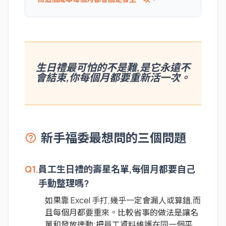
生日禮最可怕的不是難,是它永遠不
會結束,你每個月都要重新活一次。
新手福委最想問的三個問題
help_outline
Q1.
員工生日禮的壽星名單,每個月都要自己
手動整理嗎?
如果靠 Excel 手打,幾乎一定會漏人或算錯,而
且每個月都要重來。比較省事的做法是讓名
單和發放連動:把員工資料維護在同一個平