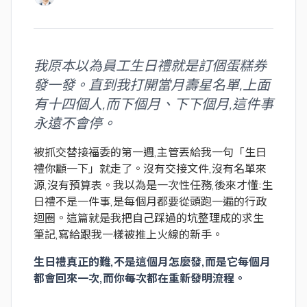
我原本以為員工生日禮就是訂個蛋糕券
發一發。直到我打開當月壽星名單,上面
有十四個人,而下個月、下下個月,這件事
永遠不會停。
被抓交替接福委的第一週,主管丟給我一句「生日
禮你顧一下」就走了。沒有交接文件,沒有名單來
源,沒有預算表。我以為是一次性任務,後來才懂:生
日禮不是一件事,是每個月都要從頭跑一遍的行政
迴圈。這篇就是我把自己踩過的坑整理成的求生
筆記,寫給跟我一樣被推上火線的新手。
生日禮真正的難,不是這個月怎麼發,而是它每個月
都會回來一次,而你每次都在重新發明流程。