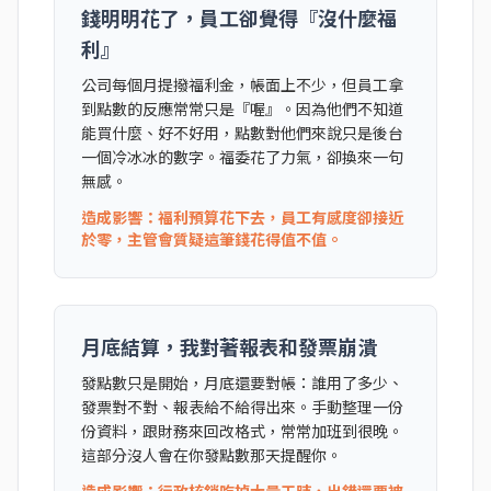
錢明明花了，員工卻覺得『沒什麼福
利』
公司每個月提撥福利金，帳面上不少，但員工拿
到點數的反應常常只是『喔』。因為他們不知道
能買什麼、好不好用，點數對他們來說只是後台
一個冷冰冰的數字。福委花了力氣，卻換來一句
無感。
造成影響：福利預算花下去，員工有感度卻接近
於零，主管會質疑這筆錢花得值不值。
月底結算，我對著報表和發票崩潰
發點數只是開始，月底還要對帳：誰用了多少、
發票對不對、報表給不給得出來。手動整理一份
份資料，跟財務來回改格式，常常加班到很晚。
這部分沒人會在你發點數那天提醒你。