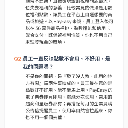
通常不建議，直接發現金的稅務問題最大，
也失去福利的意義。比較常見的做法是用數
位福利點數，讓員工在平台上自選想要的商
品或旅遊。以 PayEasy 來說，員工登入後可
以在 36 萬件商品裡挑，點數還能和信用卡
混合支付，既保留福利性質，你也不用自己
處理發現金的麻煩。
Q2.
員工一直反映點數不會用、不好用，是
我的問題嗎？
不是你的問題，是『發了沒人教、能用的地
方有限』這兩件事造成的。員工最在意的是
點數好不好用、能不能馬上用。PayEasy 的
電子票券即買即用、還能分次使用，常用的
超商和量販券都有；再搭配每月的企業員購
公告信提醒員工，使用率自然會拉起來，你
也不用一個個去催。