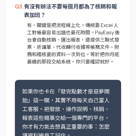
Q3.
有沒有辦法不要每個月都為了核銷和報
表加班？
有，關鍵是把流程線上化。傳統靠 Excel 人
工對帳最容易出錯也最花時間。PayEasy 後
台會自動核銷、匯出報表，還提供三聯式發
票、折讓單、代收轉付收據等帳務文件，財
務和稽核要的資料一次到位。等於把你月底
最痛的那段交給系統，你只要確認就好。
如果你也卡在『發完點數才是惡夢開
始』這一關，其實不用每天自己當人
工客服。把發放、操作說明、核銷、
報表這些雜事交給一個專門的平台，
你才有力氣去想真正重要的事：怎麼
讓福利被員工記住。