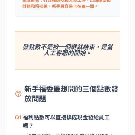
造成影響：行政核銷吃掉大量工時，出錯還要被
財務和稽核追，新手最容易卡在這一關。
發點數不是按一個鍵就結束，是當
人工客服的開始。
新手福委最想問的三個點數發
help_outline
放問題
Q1.
福利點數可以直接換成現金發給員工
嗎？