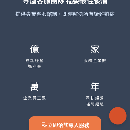
專屬客服團隊
福委最佳後盾
提供專業客服諮詢，即時解決所有疑難雜症
億
家
成功經營
服務企業數
福利金
萬
年
企業員工數
深耕經營
福利經驗
edit_note
立即洽詢專人服務