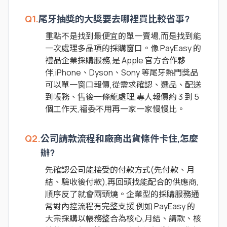
Q1.
尾牙抽獎的大獎要去哪裡買比較省事?
重點不是找到最便宜的單一賣場,而是找到能
一次處理多品項的採購窗口。像 PayEasy 的
禮品企業採購服務,是 Apple 官方合作夥
伴,iPhone、Dyson、Sony 等尾牙熱門獎品
可以單一窗口報價,從需求確認、選品、配送
到帳務、售後一條龍處理,專人報價約 3 到 5
個工作天,福委不用再一家一家慢慢比。
Q2.
公司請款流程和廠商出貨條件卡住,怎麼
辦?
先確認公司能接受的付款方式(先付款、月
結、驗收後付款),再回頭找能配合的供應商,
順序反了就會兩頭燒。企業型的採購服務通
常對內控流程有完整支援,例如 PayEasy 的
大宗採購以帳務整合為核心,月結、請款、核