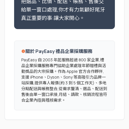
把選品、比價、配送、帳務、售後交
給單一窗口處理,你才有力氣顧好尾牙
真正重要的事:讓大家開心。
關於 PayEasy 禮品企業採購服務
info
PayEasy 自 2003 年起服務超過 800 家企業,禮
品企業採購服務專門協助企業處理年節贈禮與活
動獎品的大宗採購。作為 Apple 官方合作夥伴,
支援 iPhone、Dyson、Sony 等高吸引力品牌一
站採購,提供專人報價(約 3 到 5 個工作天)、多地
分點配送與帳務整合,從需求釐清、選品、配送到
售後由單一窗口承接,月結、請款、核銷流程皆符
合企業內控與稽核需求。