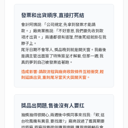
發票和出貨順序,直接打死結
會計阿姨說:「公司規定,先拿到發票才能請
款。」廠商業務說:「不好意思,我們要先收到款
項才出貨。」兩邊都很有道理,然後死結就掛在我
脖子上。
尾牙日期不會等人,獎品晚到就是開天窗。我最後
是請主管出面簽了特殊簽呈才解套,但那一週,我
真的夢到自己被發票追著跑。
造成影響:請款流程與廠商收款條件互相衝突,輕
則延誤出貨,重則尾牙當天大獎開天窗。
獎品出問題,售後沒有人要扛
抽獎抽得很開心,兩週後中獎同事來找我:「欸,這
台吹風機有異音,要找誰?」廠商說過了鑑賞期要
找原廠,原廠說要提供購買證明,購買證明躺在會