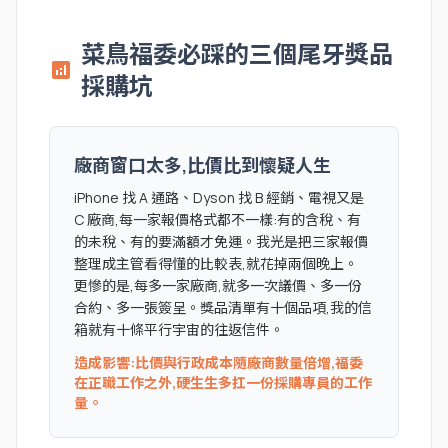
菜鳥福委必踩的三個尾牙獎品
analytics
採購坑
廠商窗口太多,比價比到懷疑人生
iPhone 找 A 通路、Dyson 找 B 經銷、電視又是
C 廠商,每一家報價格式都不一樣:有的含稅、有
的未稅、有的要滿額才免運。我光是把三家報價
整理成主管看得懂的比較表,就花掉兩個晚上。
更慘的是,每多一家廠商,就多一次議價、多一份
合約、多一張簽呈。獎品清單有十個品項,我的信
箱就有十條平行宇宙的往返信件。
造成影響:比價與行政成本隨廠商數量倍增,福委
在正職工作之外,硬生生多扛一份採購專員的工作
量。