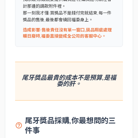
計那邊的請款附件裡。
那一刻我才懂:買獎品不是錢付完就結束,每一件
獎品的售後,最後都會繞回福委身上。
造成影響:售後責任沒有單一窗口,獎品瑕疵處理
曠日廢時,福委直接變成全公司的客服中心。
尾牙獎品最貴的成本不是預算,是福
委的肝。
尾牙獎品採購,你最想問的三
help_outline
件事