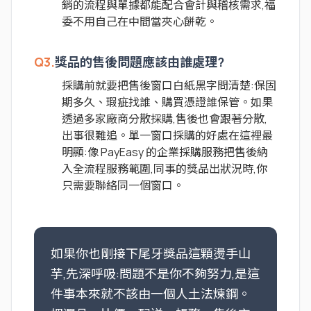
銷的流程與單據都能配合會計與稽核需求,福
委不用自己在中間當夾心餅乾。
Q3.
獎品的售後問題應該由誰處理?
採購前就要把售後窗口白紙黑字問清楚:保固
期多久、瑕疵找誰、購買憑證誰保管。如果
透過多家廠商分散採購,售後也會跟著分散,
出事很難追。單一窗口採購的好處在這裡最
明顯:像 PayEasy 的企業採購服務把售後納
入全流程服務範圍,同事的獎品出狀況時,你
只需要聯絡同一個窗口。
如果你也剛接下尾牙獎品這顆燙手山
芋,先深呼吸:問題不是你不夠努力,是這
件事本來就不該由一個人土法煉鋼。