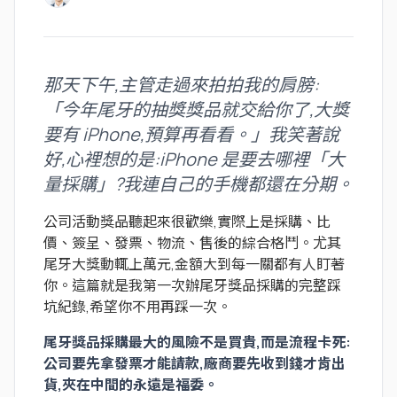
那天下午,主管走過來拍拍我的肩膀:
「今年尾牙的抽獎獎品就交給你了,大獎
要有 iPhone,預算再看看。」我笑著說
好,心裡想的是:iPhone 是要去哪裡「大
量採購」?我連自己的手機都還在分期。
公司活動獎品聽起來很歡樂,實際上是採購、比
價、簽呈、發票、物流、售後的綜合格鬥。尤其
尾牙大獎動輒上萬元,金額大到每一關都有人盯著
你。這篇就是我第一次辦尾牙獎品採購的完整踩
坑紀錄,希望你不用再踩一次。
尾牙獎品採購最大的風險不是買貴,而是流程卡死:
公司要先拿發票才能請款,廠商要先收到錢才肯出
貨,夾在中間的永遠是福委。