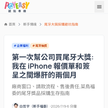
menu
chevron_right
chevron_right
首頁
新手情境
尾牙大獎採購避坑指南
home
# 企業福利
# 尾牙抽獎
第一次幫公司買尾牙大獎:
我在 iPhone 報價單和簽
呈之間爆肝的兩個月
廠商窗口、請款流程、售後責任,菜鳥福
委的尾牙獎品採購生存指南
白哲宇（新手福委）
2026/7/9
6 分鐘