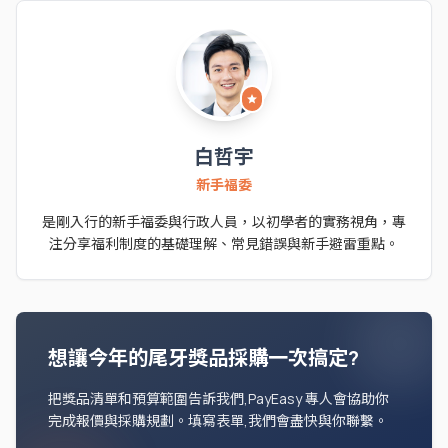
star
白哲宇
新手福委
是剛入行的新手福委與行政人員，以初學者的實務視角，專
注分享福利制度的基礎理解、常見錯誤與新手避雷重點。
想讓今年的尾牙獎品採購一次搞定?
把獎品清單和預算範圍告訴我們,PayEasy 專人會協助你
完成報價與採購規劃。填寫表單,我們會盡快與你聯繫。