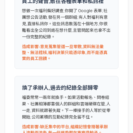
員工的聲音,散在各種表單和私訊裡
想做一次福利偏好調查,你開了 Google 表單;社
團想公告活動,發在另一個群組;有人對福利有意
見,直接私訊你。這些訊息散落在十個地方,你很
難看出全公司到底在想什麼,主管問起來也拿不出
一份完整的紀錄。
造成影響:意見蒐集管道一旦零散,資料無法彙
整、無法稽核,福利決策只能憑印象,而不是憑真
實的員工回饋。
換了承辦人,過去的紀錄全部歸零
福委常常一兩年就換手。如果活動報名、問卷結
果、社團相簿都靠個人的群組和雲端硬碟在管,人
一走,資料就跟著失蹤。下一棒接手的人等於從零
開始,公司累積的互動紀錄完全留不住。
造成影響:缺乏集中的平台,組織記憶會隨著承辦
人流動而流失,每一任福委都在重複造輪子。