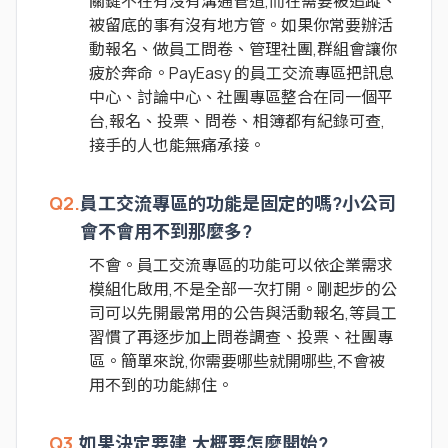
關鍵不在有沒有溝通管道,而在需要被追蹤、
被留底的事有沒有地方管。如果你常要辦活
動報名、做員工問卷、管理社團,群組會讓你
疲於奔命。PayEasy 的員工交流專區把訊息
中心、討論中心、社團專區整合在同一個平
台,報名、投票、問卷、相簿都有紀錄可查,
接手的人也能無痛承接。
Q2.
員工交流專區的功能是固定的嗎?小公司
會不會用不到那麼多?
不會。員工交流專區的功能可以依企業需求
模組化啟用,不是全部一次打開。剛起步的公
司可以先開最常用的公告與活動報名,等員工
習慣了再逐步加上問卷調查、投票、社團專
區。簡單來說,你需要哪些就開哪些,不會被
用不到的功能綁住。
Q3.
如果決定要建,大概要怎麼開始?