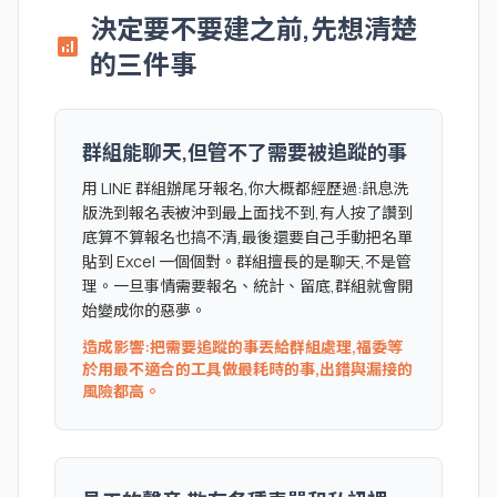
決定要不要建之前,先想清楚
analytics
的三件事
群組能聊天,但管不了需要被追蹤的事
用 LINE 群組辦尾牙報名,你大概都經歷過:訊息洗
版洗到報名表被沖到最上面找不到,有人按了讚到
底算不算報名也搞不清,最後還要自己手動把名單
貼到 Excel 一個個對。群組擅長的是聊天,不是管
理。一旦事情需要報名、統計、留底,群組就會開
始變成你的惡夢。
造成影響:把需要追蹤的事丟給群組處理,福委等
於用最不適合的工具做最耗時的事,出錯與漏接的
風險都高。