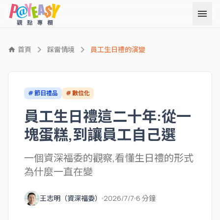
menu
chevron_right
chevron_right
首頁
踩雷情境
員工生日禮的演變
home
# 節日禮品
# 數位化
員工生日禮這二十年:從一
塊蛋糕,到讓員工自己選
一個資深福委的觀察,看懂生日禮的形式
為什麼一直在變
王志明（資深福委）
2026/7/7
6 分鐘