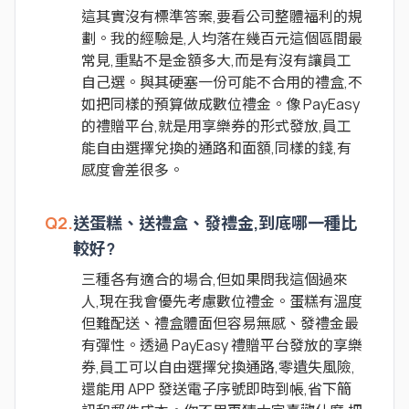
這其實沒有標準答案,要看公司整體福利的規
劃。我的經驗是,人均落在幾百元這個區間最
常見,重點不是金額多大,而是有沒有讓員工
自己選。與其硬塞一份可能不合用的禮盒,不
如把同樣的預算做成數位禮金。像 PayEasy
的禮贈平台,就是用享樂券的形式發放,員工
能自由選擇兌換的通路和面額,同樣的錢,有
感度會差很多。
Q2.
送蛋糕、送禮盒、發禮金,到底哪一種比
較好?
三種各有適合的場合,但如果問我這個過來
人,現在我會優先考慮數位禮金。蛋糕有溫度
但難配送、禮盒體面但容易無感、發禮金最
有彈性。透過 PayEasy 禮贈平台發放的享樂
券,員工可以自由選擇兌換通路,零遺失風險,
還能用 APP 發送電子序號即時到帳,省下簡