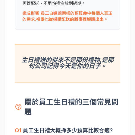
再管配送、不用怕禮盒放到過期。
造成影響:員工自選讓同樣的預算命中每個人真正
的需求,福委也從採購配送的雜事裡解脫出來。
生日禮送的從來不是那份禮物,是那
句公司記得今天是你的日子。
關於員工生日禮的三個常見問
help_outline
題
Q1.
員工生日禮大概抓多少預算比較合適?