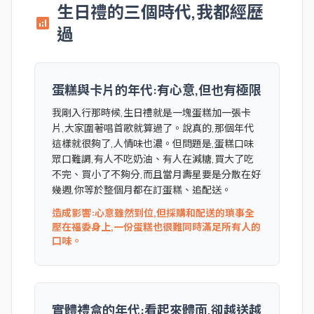
生日禮的三個時代,我都經歷
analytics
過
蛋糕與卡片的年代:有心意,但也有極限
我剛入行那時候,生日禮就是一塊蛋糕加一張卡
片,大家圍著唱首歌就算過了。說真的,那個年代
這樣就很夠了,人情味也濃。但問題是,蛋糕口味
眾口難調,有人不吃奶油、有人在減糖,買大了吃
不完、買小了不夠分,而且當月壽星要是分散在好
幾週,你等於整個月都在訂蛋糕、追配送。
造成影響:心意雖然到位,但採購和配送的瑣事全
壓在福委身上,一份蛋糕也很難同時滿足所有人的
口味。
實體禮盒的年代:看起來體面,卻越送越