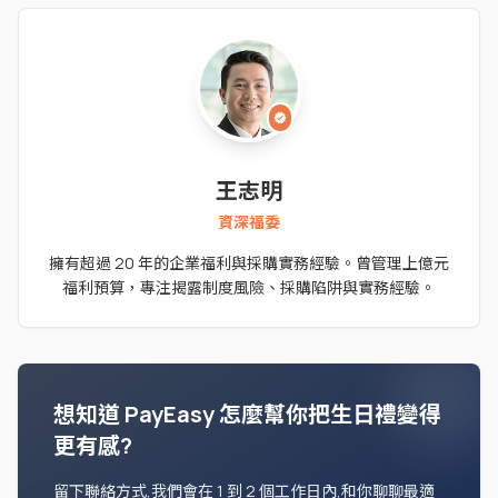
verified
王志明
資深福委
擁有超過 20 年的企業福利與採購實務經驗。曾管理上億元
福利預算，專注揭露制度風險、採購陷阱與實務經驗。
想知道 PayEasy 怎麼幫你把生日禮變得
更有感?
留下聯絡方式,我們會在 1 到 2 個工作日內,和你聊聊最適