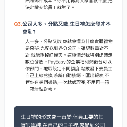
訊和郵件成本。你不用再猜大家喜歡什麼,把
決定權交給員工就對了。
Q3.
公司人多、分點又散,生日禮怎麼發才不
會亂?
人一多、分點又散,你就會懂為什麼實體禮物
是惡夢:光配送到各分公司、確認數量對不
對,就能耗掉好幾天。這種情況我特別建議走
數位發放。PayEasy 的企業福利網後台可以
依部門、地區設定不同額度,點數發下去員工
自己上線兌換,系統自動核銷、匯出報表,不
管你有幾個據點,一次就處理完,不用再一箱
一箱清點對帳。
生日禮的形式會一直變,但員工要的其
實很單純:在自己的日子裡,感覺到公司