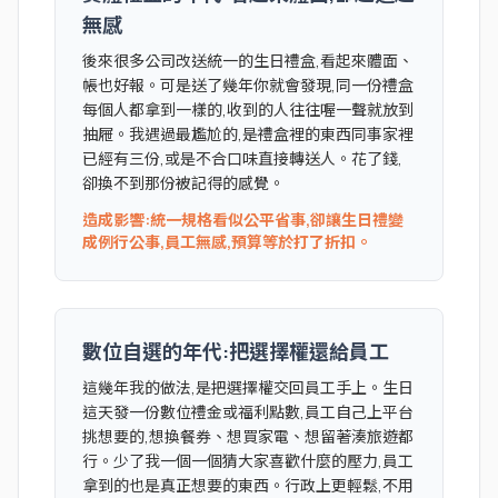
無感
後來很多公司改送統一的生日禮盒,看起來體面、
帳也好報。可是送了幾年你就會發現,同一份禮盒
每個人都拿到一樣的,收到的人往往喔一聲就放到
抽屜。我遇過最尷尬的,是禮盒裡的東西同事家裡
已經有三份,或是不合口味直接轉送人。花了錢,
卻換不到那份被記得的感覺。
造成影響:統一規格看似公平省事,卻讓生日禮變
成例行公事,員工無感,預算等於打了折扣。
數位自選的年代:把選擇權還給員工
這幾年我的做法,是把選擇權交回員工手上。生日
這天發一份數位禮金或福利點數,員工自己上平台
挑想要的,想換餐券、想買家電、想留著湊旅遊都
行。少了我一個一個猜大家喜歡什麼的壓力,員工
拿到的也是真正想要的東西。行政上更輕鬆,不用