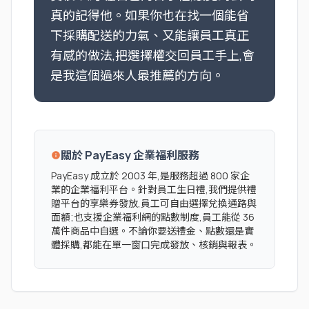
真的記得他。如果你也在找一個能省
下採購配送的力氣、又能讓員工真正
有感的做法,把選擇權交回員工手上,會
是我這個過來人最推薦的方向。
關於 PayEasy 企業福利服務
info
PayEasy 成立於 2003 年,是服務超過 800 家企
業的企業福利平台。針對員工生日禮,我們提供禮
贈平台的享樂券發放,員工可自由選擇兌換通路與
面額;也支援企業福利網的點數制度,員工能從 36
萬件商品中自選。不論你要送禮金、點數還是實
體採購,都能在單一窗口完成發放、核銷與報表。