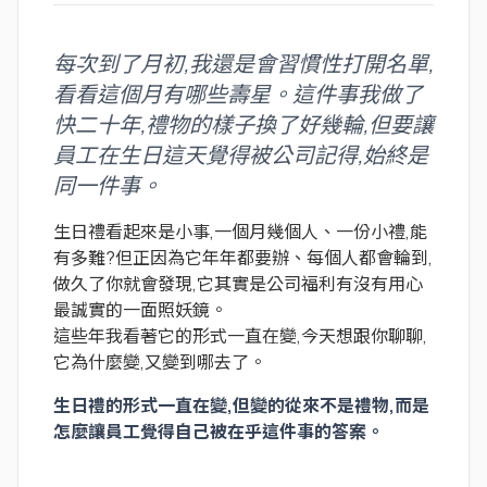
每次到了月初,我還是會習慣性打開名單,
看看這個月有哪些壽星。這件事我做了
快二十年,禮物的樣子換了好幾輪,但要讓
員工在生日這天覺得被公司記得,始終是
同一件事。
生日禮看起來是小事,一個月幾個人、一份小禮,能
有多難?但正因為它年年都要辦、每個人都會輪到,
做久了你就會發現,它其實是公司福利有沒有用心
最誠實的一面照妖鏡。
這些年我看著它的形式一直在變,今天想跟你聊聊,
它為什麼變,又變到哪去了。
生日禮的形式一直在變,但變的從來不是禮物,而是
怎麼讓員工覺得自己被在乎這件事的答案。