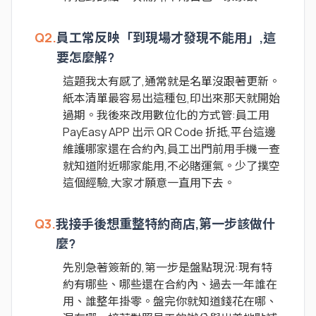
Q2.
員工常反映「到現場才發現不能用」,這
要怎麼解?
這題我太有感了,通常就是名單沒跟著更新。
紙本清單最容易出這種包,印出來那天就開始
過期。我後來改用數位化的方式管:員工用
PayEasy APP 出示 QR Code 折抵,平台這邊
維護哪家還在合約內,員工出門前用手機一查
就知道附近哪家能用,不必賭運氣。少了撲空
這個經驗,大家才願意一直用下去。
Q3.
我接手後想重整特約商店,第一步該做什
麼?
先別急著簽新的,第一步是盤點現況:現有特
約有哪些、哪些還在合約內、過去一年誰在
用、誰整年掛零。盤完你就知道錢花在哪、