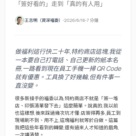
「簽好看的」走到「真的有人用」
王志明（資深福委）
2026/6/16
7 分鐘
做福利這行快二十年,特約商店這塊,我從
一本要自己打電話、自己更新的紙本名
冊,一路看到現在員工手機一掃 QR Code
就有優惠。工具換了好幾輪,但有件事一
直沒變。
很多新接手的福委以為,特約商店不就是「簽一堆
店、印張清單發下去」這麼簡單。說真的,我以前
也這樣想,後來踩過幾次坑才懂:店簽得再多,員工到
現場刷不到、用不上,這塊福利就等於白做。這篇
我把這些年看到的轉變,還有過來人才知道的眉角,
一次講清楚。