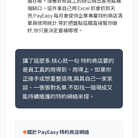
漏在哪。接著對照員工的辦公與出差地點補
強缺口。這件事自己用 Excel 抓會抓到天
亮,PayEasy 每月會提供企業專屬特約商店清
單與使用統計,等於把盤點這關直接幫你做
好,你只要決定要補哪裡。
講了這麼多,核心就一句:特約商店要的
是員工真的用得到、用得上。如果你
正接手或想重整這塊,與其自己一家家
談、一張張對名單,不如找一個現成又
能持續維護的特約網絡來撐。
關於 PayEasy 特約商店網絡
info