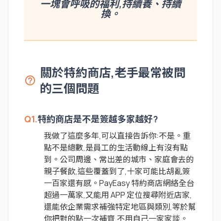
一塊會呼吸的福利,持續養、持續
換。
關於特約商店,老手最常被問
help_outline
的三個問題
Q1.
特約商店是不是簽越多家越好?
我做了這麼多年,可以直接告訴你:不是。重
點不是總數,是員工的生活動線上有沒有點
到。公司周邊、常出差的城市、家庭會去的
親子餐飲,這些覆蓋到了,十家可能比胡亂簽
一百家還有感。PayEasy 特約商店網絡全台
超過一萬家,又能用 APP 定位搜尋附近店家,
還能依企業需求補強特定地區與類別,等於幫
你把對的點一次補齊,不用自己一家家談。