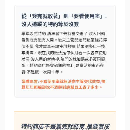
從「簽完就放著」到「要看使用率」:
沒人追蹤的特約等於沒簽
早年簽完特約,清單發下去就當交差了,沒人回頭
看到底有沒有人用。後來主管開始問這筆錢花得
值不值,我才認真去調使用數據,結果很多店一整
年掛零。現在我的做法是每個月看一次各店使用
狀況,沒人用的就換掉,熱門的就加碼或多簽同類
型。特約商店是會過期的福利,要當活的東西在
養,不是簽一次用十年。
造成影響:不看使用率就無法向主管交代效益,預
算年年照編卻說不清楚到底幫員工省了多少。
特約商店不是簽完就結束,是要當成